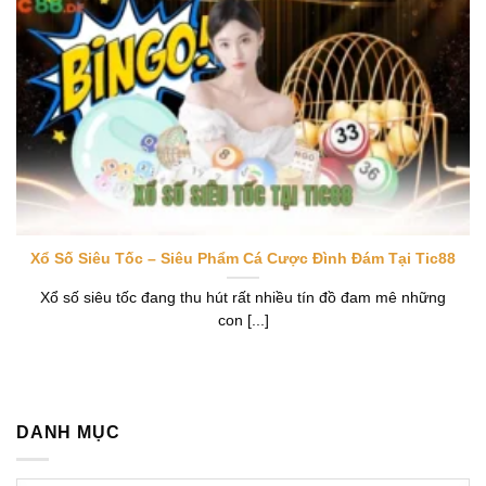
Xổ Số Siêu Tốc – Siêu Phẩm Cá Cược Đình Đám Tại Tic88
Xổ số siêu tốc đang thu hút rất nhiều tín đồ đam mê những
con [...]
DANH MỤC