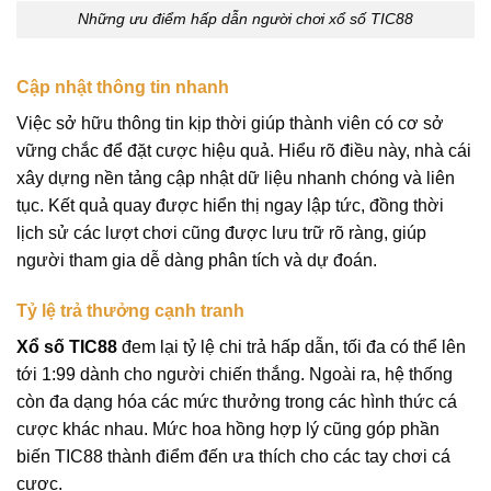
Những ưu điểm hấp dẫn người chơi xổ số TIC88
Cập nhật thông tin nhanh
Việc sở hữu thông tin kịp thời giúp thành viên có cơ sở
vững chắc để đặt cược hiệu quả. Hiểu rõ điều này, nhà cái
xây dựng nền tảng cập nhật dữ liệu nhanh chóng và liên
tục. Kết quả quay được hiển thị ngay lập tức, đồng thời
lịch sử các lượt chơi cũng được lưu trữ rõ ràng, giúp
người tham gia dễ dàng phân tích và dự đoán.
Tỷ lệ trả thưởng cạnh tranh
Xổ số TIC88
đem lại tỷ lệ chi trả hấp dẫn, tối đa có thể lên
tới 1:99 dành cho người chiến thắng. Ngoài ra, hệ thống
còn đa dạng hóa các mức thưởng trong các hình thức cá
cược khác nhau. Mức hoa hồng hợp lý cũng góp phần
biến TIC88 thành điểm đến ưa thích cho các tay chơi cá
cược.