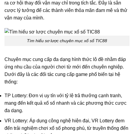
ra cơ hội thay đổi vận may chỉ trong tích tắc. Đây là sân
cược lý tưởng để các thành viên thỏa mãn đam mê và thử
vận may của mình.
Tìm hiểu sơ lược chuyên mục xổ số TIC88
Chuyên mục cung cấp đa dạng hình thức lô đề nhằm đáp
ứng nhu cầu của người chơi từ mới đến chuyên nghiệp.
Dưới đây là các đối tác cung cấp game phổ biến tại hệ
thống:
TP Lottery: Đơn vị uy tín với tỷ lệ trả thưởng cạnh tranh,
mang đến kết quả xổ số nhanh và các phương thức cược
đa dạng.
VR Lottery: Áp dụng công nghệ hiện đại, VR Lottery đem
đến trải nghiệm chơi xổ số phong phú, từ truyền thống đến