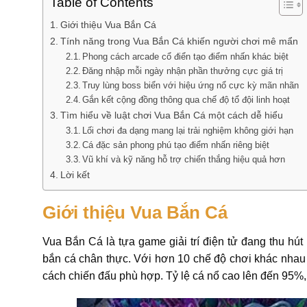
Table of Contents
Giới thiệu Vua Bắn Cá
Tính năng trong Vua Bắn Cá khiến người chơi mê mẩn
Phong cách arcade cổ điển tạo điểm nhấn khác biệt
Đăng nhập mỗi ngày nhận phần thưởng cực giá trị
Truy lùng boss biển với hiệu ứng nổ cực kỳ mãn nhãn
Gắn kết cộng đồng thông qua chế độ tổ đội linh hoạt
Tìm hiểu về luật chơi Vua Bắn Cá một cách dễ hiểu
Lối chơi đa dạng mang lại trải nghiệm không giới hạn
Cá đặc sản phong phú tạo điểm nhấn riêng biệt
Vũ khí và kỹ năng hỗ trợ chiến thắng hiệu quả hơn
Lời kết
Giới thiệu Vua Bắn Cá
Vua Bắn Cá là tựa game giải trí điện tử đang thu hú
bắn cá chân thực. Với hơn 10 chế độ chơi khác nhau
cách chiến đấu phù hợp. Tỷ lệ cá nổ cao lên đến 95%