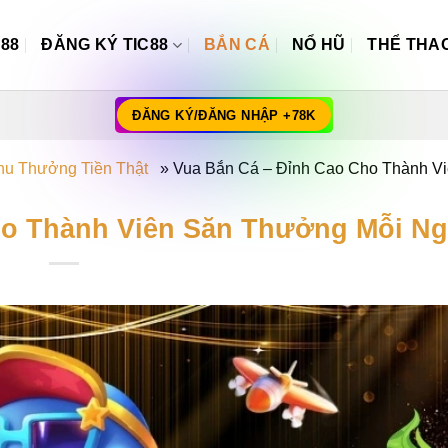
C88
ĐĂNG KÝ TIC88
BẮN CÁ
NỔ HŨ
THỂ THA
ĐĂNG KÝ/ĐĂNG NHẬP +78K
hu Thưởng Tiền Thật
»
Vua Bắn Cá – Đỉnh Cao Cho Thành V
ho Thành Viên Săn Thưởng Mỗi Ng