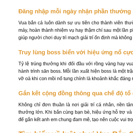
Đăng nhập mỗi ngày nhận phần thưởng c
Vua bắn cá luôn dành sự ưu tiên cho thành viên thư
máy, hoàn thành nhiệm vụ hay thậm chí sau một lần ph
giúp người chơi duy trì mạch giải trí ổn định mà không 
Truy lùng boss biển với hiệu ứng nổ cự
Tỷ lệ trúng thưởng khi đối đầu với rồng vàng hay v
hành trình săn boss. Mỗi lần xuất hiện boss là một t
vỡ oà khi con mồi nổ tung chính là khoảnh khắc đáng n
Gắn kết cộng đồng thông qua chế độ tổ đ
Không chỉ đơn thuần là nơi giải trí cá nhân, nền t
thưởng lớn. Khi bắn cùng bạn bè, hiệu ứng hỗ trợ và 
để gắn kết anh em chung đam mê, tạo nên cuộc vui trọ