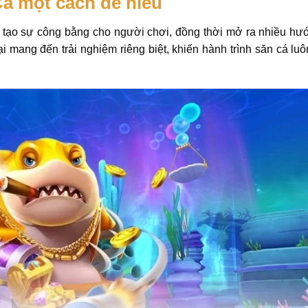
Cá một cách dễ hiểu
 tạo sự công bằng cho người chơi, đồng thời mở ra nhiều hư
ại mang đến trải nghiệm riêng biệt, khiến hành trình săn cá l