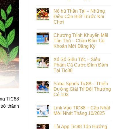
Nổ hũ Thần Tài – Những
Điều Cần Biết Trước Khi
Chơi
Chương Trình Khuyến Mãi
Tân Thủ – Chào Đón Tài
Khoản Mới Đăng Ký
Xổ Số Siêu Tốc – Siêu
Phẩm Cá Cược Đình Đám
Tại Tic88
Saba Sports Tic88 – Thiên
Đường Giải Trí Đổi Thưởng
Có 102
ảng TIC88
trở thành
Link Vào TIC88 – Cập Nhật
Mới Nhất Tháng 10/2025
Tải App Tic88 Tận Hưởng