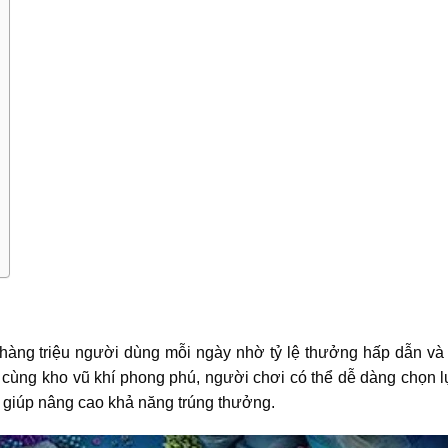
t hàng triệu người dùng mỗi ngày nhờ tỷ lệ thưởng hấp dẫn và
 cùng kho vũ khí phong phú, người chơi có thể dễ dàng chọn 
, giúp nâng cao khả năng trúng thưởng.