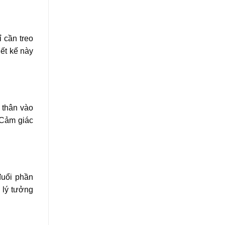
 cần treo
ết kế này
 thân vào
. Cảm giác
đuổi phần
 lý tưởng