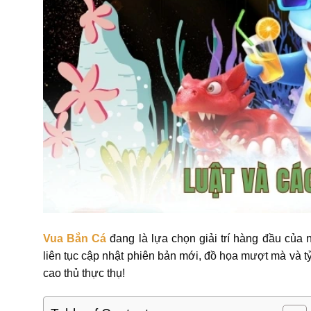
Vua Bắn Cá
đang là lựa chọn giải trí hàng đầu của
liên tục cập nhật phiên bản mới, đồ họa mượt mà và t
cao thủ thực thụ!