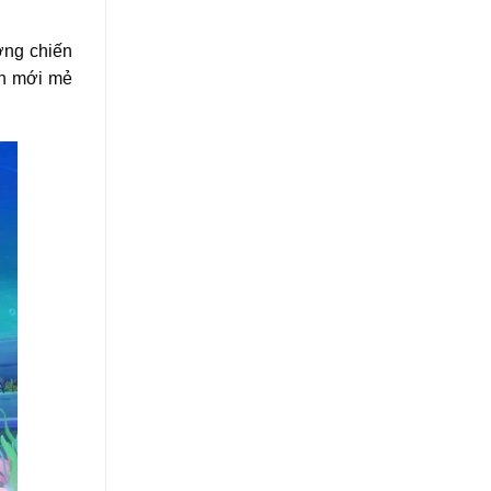
ớng chiến
uôn mới mẻ