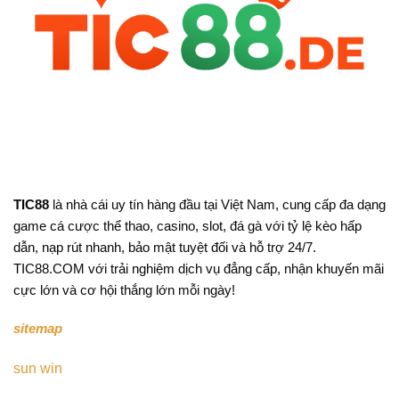
TIC88
là nhà cái uy tín hàng đầu tại Việt Nam, cung cấp đa dạng
game cá cược thể thao, casino, slot, đá gà với tỷ lệ kèo hấp
dẫn, nạp rút nhanh, bảo mật tuyệt đối và hỗ trợ 24/7.
TIC88.COM với trải nghiệm dịch vụ đẳng cấp, nhận khuyến mãi
cực lớn và cơ hội thắng lớn mỗi ngày!
sitemap
sun win