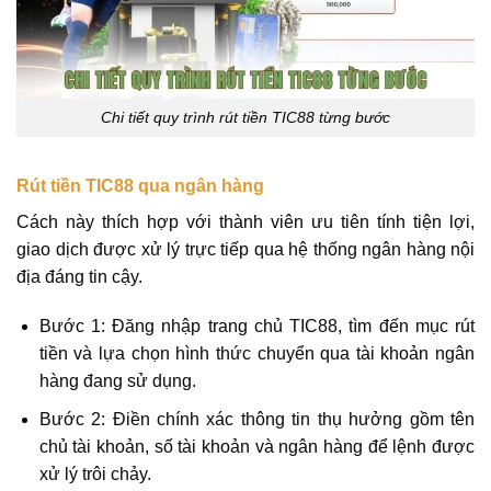
Chi tiết quy trình rút tiền TIC88 từng bước
Rút tiền TIC88 qua ngân hàng
Cách này thích hợp với thành viên ưu tiên tính tiện lợi,
giao dịch được xử lý trực tiếp qua hệ thống ngân hàng nội
địa đáng tin cậy.
Bước 1: Đăng nhập trang chủ TIC88, tìm đến mục rút
tiền và lựa chọn hình thức chuyển qua tài khoản ngân
hàng đang sử dụng.
Bước 2: Điền chính xác thông tin thụ hưởng gồm tên
chủ tài khoản, số tài khoản và ngân hàng để lệnh được
xử lý trôi chảy.