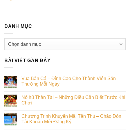
DANH MỤC
Danh
mục
BÀI VIẾT GẦN ĐÂY
Vua Bắn Cá – Đỉnh Cao Cho Thành Viên Săn
Thưởng Mỗi Ngày
Nổ hũ Thần Tài – Những Điều Cần Biết Trước Khi
Chơi
Chương Trình Khuyến Mãi Tân Thủ – Chào Đón
Tài Khoản Mới Đăng Ký