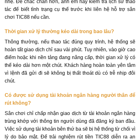
nhẹ. Để chắc chắn hơn, anh em hãy kiểm tra lịch sử thao
tác để biết tình trạng cụ thể trước khi liên hệ hỗ trợ sân
chơi TIC88 nếu cần.
Thời gian xử lý thường kéo dài trong bao lâu?
Thông thường, nếu thao tác đúng quy trình, hệ thống sẽ
hoàn tất giao dịch chỉ sau vài phút. Tuy nhiên, vào giờ cao
điểm hoặc khi nền tảng đang nâng cấp, thời gian xử lý có
thể kéo dài hơn một chút. Khách hàng hoàn toàn yên tâm
vì lệnh đã gửi đi sẽ không bị thất thoát dù có trễ nhịp đôi
chút.
Có được sử dụng tài khoản ngân hàng người thân để
rút không?
Sân chơi chỉ chấp nhận giao dịch từ tài khoản ngân hàng
trùng khớp với thông tin người dùng đã đăng ký ban đầu.
Việc sử dụng tài khoản bên thứ ba sẽ bị hệ thống từ chối vì
lý do bảo mật. Để trải nghiệm rút tiền TIC88 diễn ra an