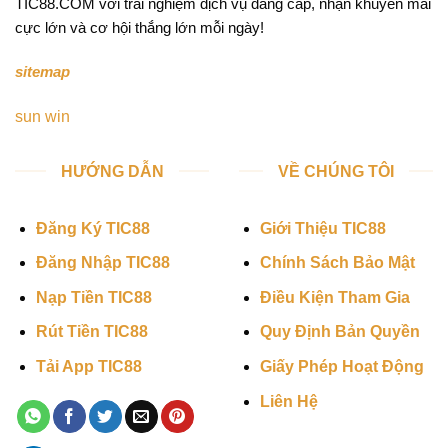
TIC88.COM với trải nghiệm dịch vụ đẳng cấp, nhận khuyến mãi
cực lớn và cơ hội thắng lớn mỗi ngày!
sitemap
sun win
HƯỚNG DẪN
VỀ CHÚNG TÔI
Đăng Ký TIC88
Giới Thiệu TIC88
Đăng Nhập TIC88
Chính Sách Bảo Mật
Nạp Tiền TIC88
Điều Kiện Tham Gia
Rút Tiền TIC88
Quy Định Bản Quyền
Tải App TIC88
Giấy Phép Hoạt Động
Liên Hệ