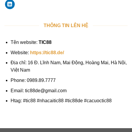
THÔNG TIN LÊN HỆ
Tên website:
TIC88
Website:
https://tic88.de/
Địa chỉ: 16 Đ. Lĩnh Nam, Mai Động, Hoàng Mai, Hà Nội,
Việt Nam
Phone: 0989.89.7777
Email:
tic88de@gmail.com
Htag: #tic88 #nhacaitic88 #tic88de #cacuoctic88