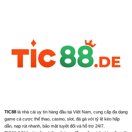
TIC88
là nhà cái uy tín hàng đầu tại Việt Nam, cung cấp đa dạng
game cá cược thể thao, casino, slot, đá gà với tỷ lệ kèo hấp
dẫn, nạp rút nhanh, bảo mật tuyệt đối và hỗ trợ 24/7.