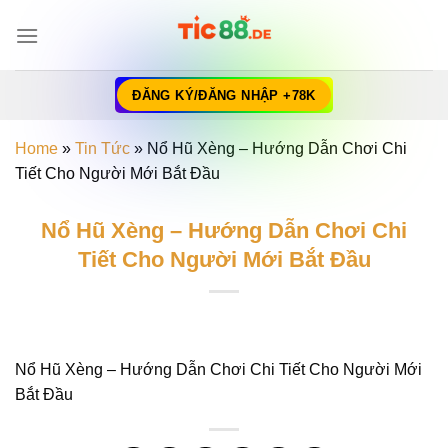
Bỏ
qua
nội
dung
ĐĂNG KÝ/ĐĂNG NHẬP +78K
Home
»
Tin Tức
»
Nổ Hũ Xèng – Hướng Dẫn Chơi Chi
Tiết Cho Người Mới Bắt Đầu
Nổ Hũ Xèng – Hướng Dẫn Chơi Chi
Tiết Cho Người Mới Bắt Đầu
Nổ Hũ Xèng – Hướng Dẫn Chơi Chi Tiết Cho Người Mới
Bắt Đầu