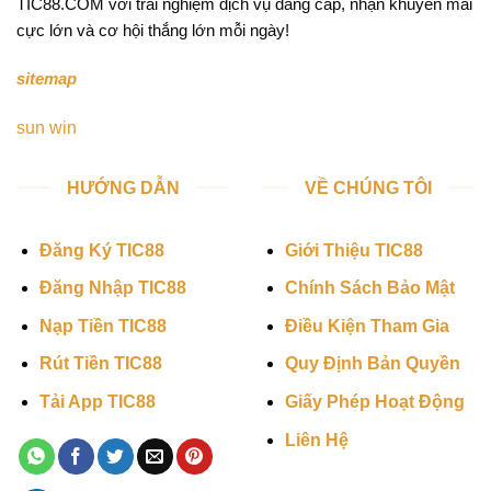
TIC88.COM với trải nghiệm dịch vụ đẳng cấp, nhận khuyến mãi
cực lớn và cơ hội thắng lớn mỗi ngày!
sitemap
sun win
HƯỚNG DẪN
VỀ CHÚNG TÔI
Đăng Ký TIC88
Giới Thiệu TIC88
Đăng Nhập TIC88
Chính Sách Bảo Mật
Nạp Tiền TIC88
Điều Kiện Tham Gia
Rút Tiền TIC88
Quy Định Bản Quyền
Tải App TIC88
Giấy Phép Hoạt Động
Liên Hệ