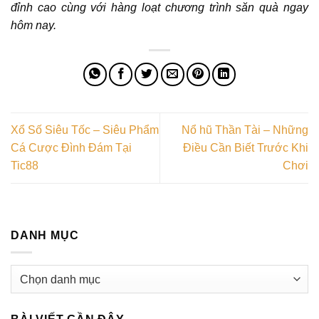
đỉnh cao cùng với hàng loạt chương trình săn quà ngay
hôm nay.
Xổ Số Siêu Tốc – Siêu Phẩm
Nổ hũ Thần Tài – Những
Cá Cược Đình Đám Tại
Điều Cần Biết Trước Khi
Tic88
Chơi
DANH MỤC
Danh
mục