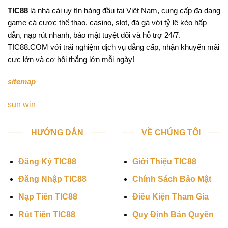
TIC88
là nhà cái uy tín hàng đầu tại Việt Nam, cung cấp đa dạng
game cá cược thể thao, casino, slot, đá gà với tỷ lệ kèo hấp
dẫn, nạp rút nhanh, bảo mật tuyệt đối và hỗ trợ 24/7.
TIC88.COM với trải nghiệm dịch vụ đẳng cấp, nhận khuyến mãi
cực lớn và cơ hội thắng lớn mỗi ngày!
sitemap
sun win
HƯỚNG DẪN
VỀ CHÚNG TÔI
Đăng Ký TIC88
Giới Thiệu TIC88
Đăng Nhập TIC88
Chính Sách Bảo Mật
Nạp Tiền TIC88
Điều Kiện Tham Gia
Rút Tiền TIC88
Quy Định Bản Quyền