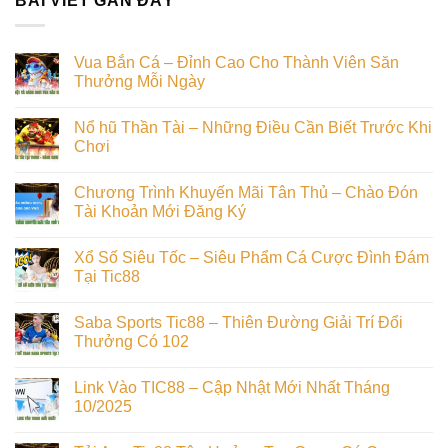
BÀI VIẾT GẦN ĐÂY
Vua Bắn Cá – Đỉnh Cao Cho Thành Viên Săn
Thưởng Mỗi Ngày
Nổ hũ Thần Tài – Những Điều Cần Biết Trước Khi
Chơi
Chương Trình Khuyến Mãi Tân Thủ – Chào Đón
Tài Khoản Mới Đăng Ký
Xổ Số Siêu Tốc – Siêu Phẩm Cá Cược Đình Đám
Tại Tic88
Saba Sports Tic88 – Thiên Đường Giải Trí Đổi
Thưởng Có 102
Link Vào TIC88 – Cập Nhật Mới Nhất Tháng
10/2025