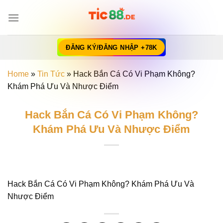
Bỏ
qua
nội
dung
ĐĂNG KÝ/ĐĂNG NHẬP +78K
Home
»
Tin Tức
»
Hack Bắn Cá Có Vi Phạm Không?
Khám Phá Ưu Và Nhược Điểm
Hack Bắn Cá Có Vi Phạm Không?
Khám Phá Ưu Và Nhược Điểm
Hack Bắn Cá Có Vi Phạm Không? Khám Phá Ưu Và
Nhược Điểm