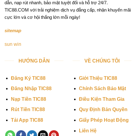
dẫn, nạp rút nhanh, bảo mật tuyệt đối và hỗ trợ 24/7.
TIC88.COM với trải nghiệm dịch vụ đẳng cấp, nhận khuyến mãi
cực lớn và cơ hội thắng lớn mỗi ngày!
sitemap
sun win
HƯỚNG DẪN
VỀ CHÚNG TÔI
Đăng Ký TIC88
Giới Thiệu TIC88
Đăng Nhập TIC88
Chính Sách Bảo Mật
Nạp Tiền TIC88
Điều Kiện Tham Gia
Rút Tiền TIC88
Quy Định Bản Quyền
Tải App TIC88
Giấy Phép Hoạt Động
Liên Hệ