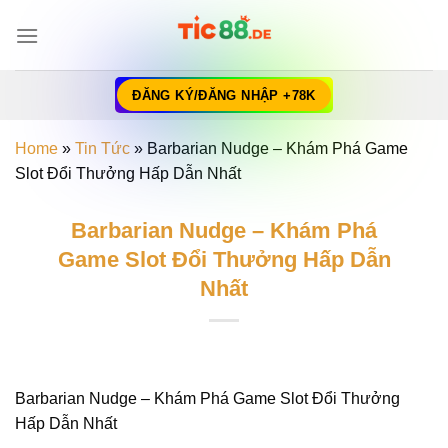
Bỏ
qua
nội
dung
ĐĂNG KÝ/ĐĂNG NHẬP +78K
Home
»
Tin Tức
»
Barbarian Nudge – Khám Phá Game
Slot Đổi Thưởng Hấp Dẫn Nhất
Barbarian Nudge – Khám Phá
Game Slot Đổi Thưởng Hấp Dẫn
Nhất
Barbarian Nudge – Khám Phá Game Slot Đổi Thưởng
Hấp Dẫn Nhất