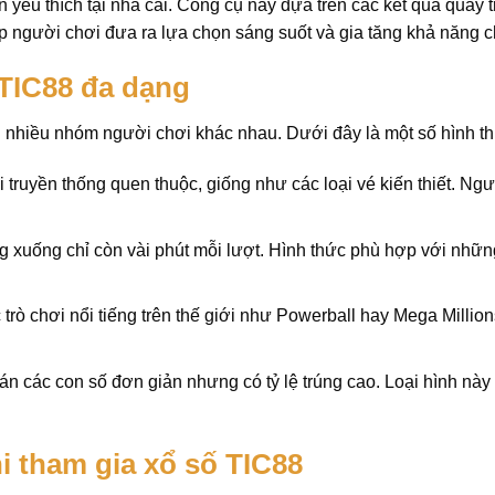
n yêu thích tại nhà cái. Công cụ này dựa trên các kết quả quay
úp người chơi đưa ra lựa chọn sáng suốt và gia tăng khả năng c
TIC88 đa dạng
 nhiều nhóm người chơi khác nhau. Dưới đây là một số hình t
i truyền thống quen thuộc, giống như các loại vé kiến thiết. N
ởng xuống chỉ còn vài phút mỗi lượt. Hình thức phù hợp với nh
 trò chơi nổi tiếng trên thế giới như Powerball hay Mega Milli
 các con số đơn giản nhưng có tỷ lệ trúng cao. Loại hình này r
i tham gia xổ số TIC88