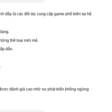
 đây là các đối tác cung cấp game phổ biến tại hệ
 dạng.
những thể loại mới mẻ.
hấp dẫn.
.
được đánh giá cao nhờ sự phát triển không ngừng