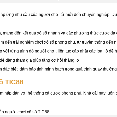
p ứng nhu cầu của người chơi từ mới đến chuyên nghiệp. Dưới
ranh, mang đến kết quả xổ số nhanh và các phương thức cược đa
em đến trải nghiệm chơi xổ số phong phú, từ truyền thống đến 
ới từng trình độ người chơi, liên tục cập nhật các loại lô đề 
dễ dàng tham gia giúp tăng cơ hội thắng lợi.
 đặc biệt, đảm bảo tính minh bạch trong quá trình quay thưởng
ố TIC88
ệm hấp dẫn với hệ thống cá cược phong phú. Nhà cái này luôn 