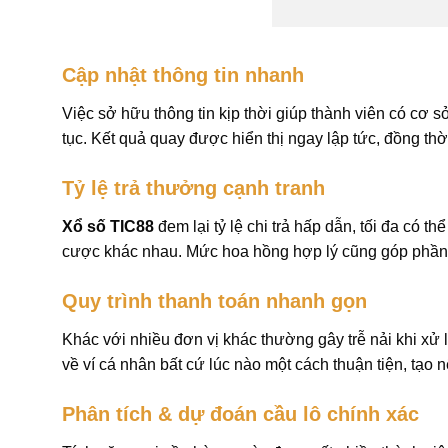
Cập nhật thông tin nhanh
Việc sở hữu thông tin kịp thời giúp thành viên có cơ 
tục. Kết quả quay được hiển thị ngay lập tức, đồng th
Tỷ lệ trả thưởng cạnh tranh
Xổ số TIC88
đem lại tỷ lệ chi trả hấp dẫn, tối đa có 
cược khác nhau. Mức hoa hồng hợp lý cũng góp phần b
Quy trình thanh toán nhanh gọn
Khác với nhiều đơn vị khác thường gây trễ nải khi xử 
về ví cá nhân bất cứ lúc nào một cách thuận tiện, tạo n
Phân tích & dự đoán cầu lô chính xác