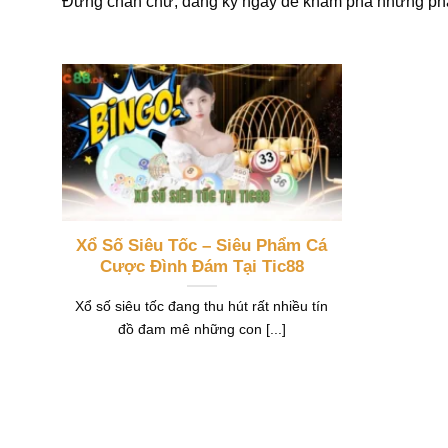
Đừng chần chừ, đăng ký ngay để khám phá những phần
Xổ Số Siêu Tốc – Siêu Phẩm Cá
Cược Đình Đám Tại Tic88
Xổ số siêu tốc đang thu hút rất nhiều tín
đồ đam mê những con [...]