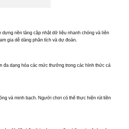
ây dựng nền tảng cập nhật dữ liệu nhanh chóng và liên
tham gia dễ dàng phân tích và dự đoán.
 còn đa dạng hóa các mức thưởng trong các hình thức cá
óng và minh bạch. Người chơi có thể thực hiện rút tiền