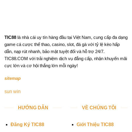
TIC88
là nhà cái uy tín hàng đầu tại Việt Nam, cung cấp đa dạng
game cá cược thể thao, casino, slot, đá gà với tỷ lệ kèo hấp
dẫn, nạp rút nhanh, bảo mật tuyệt đối và hỗ trợ 24/7.
TIC88.COM với trải nghiệm dịch vụ đẳng cấp, nhận khuyến mãi
cực lớn và cơ hội thắng lớn mỗi ngày!
sitemap
sun win
HƯỚNG DẪN
VỀ CHÚNG TÔI
Đăng Ký TIC88
Giới Thiệu TIC88