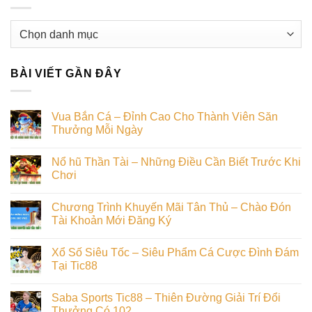
Danh
mục
BÀI VIẾT GẦN ĐÂY
Vua Bắn Cá – Đỉnh Cao Cho Thành Viên Săn
Thưởng Mỗi Ngày
Nổ hũ Thần Tài – Những Điều Cần Biết Trước Khi
Chơi
Chương Trình Khuyến Mãi Tân Thủ – Chào Đón
Tài Khoản Mới Đăng Ký
Xổ Số Siêu Tốc – Siêu Phẩm Cá Cược Đình Đám
Tại Tic88
Saba Sports Tic88 – Thiên Đường Giải Trí Đổi
Thưởng Có 102