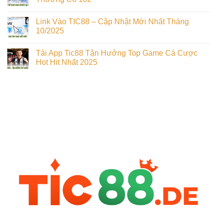
Link Vào TIC88 – Cập Nhật Mới Nhất Tháng
10/2025
Tải App Tic88 Tận Hưởng Top Game Cá Cược
Hot Hit Nhất 2025