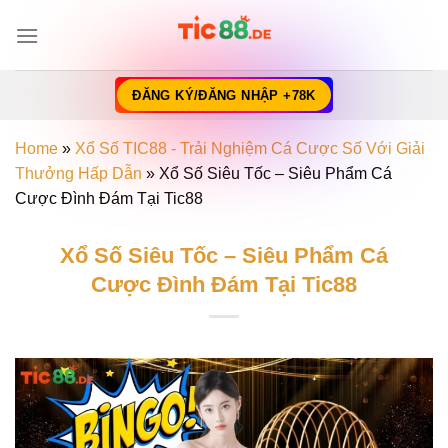
Bỏ
qua
nội
dung
ĐĂNG KÝ/ĐĂNG NHẬP +78K
Home
»
Xổ Số TIC88 - Trải Nghiệm Cá Cược Số Với Giải
Thưởng Hấp Dẫn
»
Xổ Số Siêu Tốc – Siêu Phẩm Cá
Cược Đình Đám Tại Tic88
Xổ Số Siêu Tốc – Siêu Phẩm Cá
Cược Đình Đám Tại Tic88