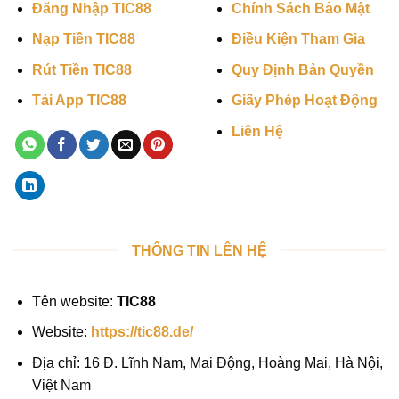
Đăng Nhập TIC88
Chính Sách Bảo Mật
Nạp Tiền TIC88
Điều Kiện Tham Gia
Rút Tiền TIC88
Quy Định Bản Quyền
Tải App TIC88
Giấy Phép Hoạt Động
Liên Hệ
THÔNG TIN LÊN HỆ
Tên website:
TIC88
Website:
https://tic88.de/
Địa chỉ: 16 Đ. Lĩnh Nam, Mai Động, Hoàng Mai, Hà Nội,
Việt Nam