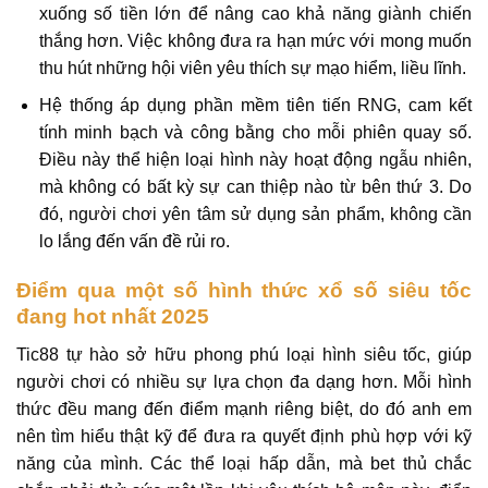
xuống số tiền lớn để nâng cao khả năng giành chiến
thắng hơn. Việc không đưa ra hạn mức với mong muốn
thu hút những hội viên yêu thích sự mạo hiểm, liều lĩnh.
Hệ thống áp dụng phần mềm tiên tiến RNG, cam kết
tính minh bạch và công bằng cho mỗi phiên quay số.
Điều này thể hiện loại hình này hoạt động ngẫu nhiên,
mà không có bất kỳ sự can thiệp nào từ bên thứ 3. Do
đó, người chơi yên tâm sử dụng sản phẩm, không cần
lo lắng đến vấn đề rủi ro.
Điểm qua một số hình thức xổ số siêu tốc
đang hot nhất 2025
Tic88 tự hào sở hữu phong phú loại hình siêu tốc, giúp
người chơi có nhiều sự lựa chọn đa dạng hơn. Mỗi hình
thức đều mang đến điểm mạnh riêng biệt, do đó anh em
nên tìm hiểu thật kỹ để đưa ra quyết định phù hợp với kỹ
năng của mình. Các thể loại hấp dẫn, mà bet thủ chắc