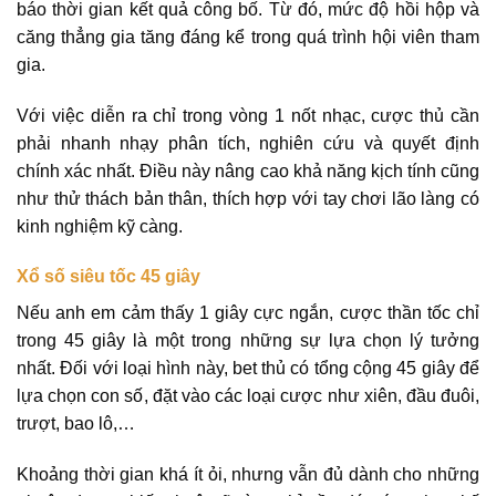
báo thời gian kết quả công bố. Từ đó, mức độ hồi hộp và
căng thẳng gia tăng đáng kể trong quá trình hội viên tham
gia.
Với việc diễn ra chỉ trong vòng 1 nốt nhạc, cược thủ cần
phải nhanh nhạy phân tích, nghiên cứu và quyết định
chính xác nhất. Điều này nâng cao khả năng kịch tính cũng
như thử thách bản thân, thích hợp với tay chơi lão làng có
kinh nghiệm kỹ càng.
Xổ số siêu tốc 45 giây
Nếu anh em cảm thấy 1 giây cực ngắn, cược thần tốc chỉ
trong 45 giây là một trong những sự lựa chọn lý tưởng
nhất. Đối với loại hình này, bet thủ có tổng cộng 45 giây để
lựa chọn con số, đặt vào các loại cược như xiên, đầu đuôi,
trượt, bao lô,…
Khoảng thời gian khá ít ỏi, nhưng vẫn đủ dành cho những