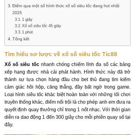
Điểm qua một số hình thức xổ số siêu tốc đang hot nhất
2025
1 giây
Xổ số siêu tốc 45 giây
1 phút
Tổng kết
Tìm hiểu sơ lược về xổ số siêu tốc Tic88
Xổ số siêu tốc
nhanh chóng chiếm lĩnh đa số các bảng
xếp hạng được nhà cái phát hành. Hình thức này đã trở
thành sự lựa chọn hàng đầu cho bet thủ đang tìm kiếm
cảm giác hồi hộp, căng thẳng, đầy bất ngờ trong game.
Loại hình siêu tốc khác biệt hoàn toàn với những lối chơi
truyền thống khác, điểm nổi trội là cho phép anh em đưa ra
quyết định quay thưởng chỉ trong 1 nốt nhạc. Với thời gian
diễn ra dao động 1 đến 300 giây cho mỗi phiên quay số tại
đây.