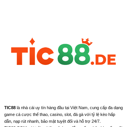
TIC88
là nhà cái uy tín hàng đầu tại Việt Nam, cung cấp đa dạng
game cá cược thể thao, casino, slot, đá gà với tỷ lệ kèo hấp
dẫn, nạp rút nhanh, bảo mật tuyệt đối và hỗ trợ 24/7.