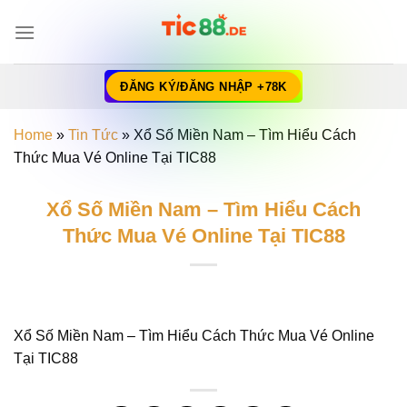
Bỏ
qua
nội
dung
ĐĂNG KÝ/ĐĂNG NHẬP +78K
Home
»
Tin Tức
»
Xổ Số Miền Nam – Tìm Hiểu Cách
Thức Mua Vé Online Tại TIC88
Xổ Số Miền Nam – Tìm Hiểu Cách
Thức Mua Vé Online Tại TIC88
Xổ Số Miền Nam – Tìm Hiểu Cách Thức Mua Vé Online
Tại TIC88