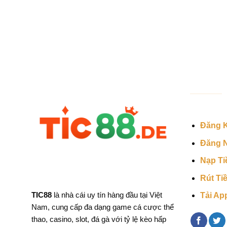
Đăng K
Đăng 
Nạp Ti
Rút Ti
TIC88
là nhà cái uy tín hàng đầu tại Việt
Tải Ap
Nam, cung cấp đa dạng game cá cược thể
thao, casino, slot, đá gà với tỷ lệ kèo hấp