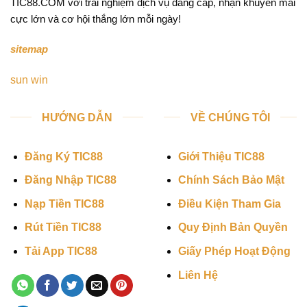
TIC88.COM với trải nghiệm dịch vụ đẳng cấp, nhận khuyến mãi
cực lớn và cơ hội thắng lớn mỗi ngày!
sitemap
sun win
HƯỚNG DẪN
VỀ CHÚNG TÔI
Đăng Ký TIC88
Giới Thiệu TIC88
Đăng Nhập TIC88
Chính Sách Bảo Mật
Nạp Tiền TIC88
Điều Kiện Tham Gia
Rút Tiền TIC88
Quy Định Bản Quyền
Tải App TIC88
Giấy Phép Hoạt Động
Liên Hệ