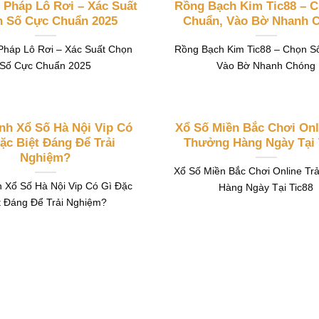
Pháp Lô Rơi – Xác Suất
Rồng Bạch Kim Tic88 – 
 Số Cực Chuẩn 2025
Chuẩn, Vào Bờ Nhanh 
háp Lô Rơi – Xác Suất Chọn
Rồng Bạch Kim Tic88 – Chọn S
Số Cực Chuẩn 2025
Vào Bờ Nhanh Chóng
ình Xổ Số Hà Nội Vip Có
Xổ Số Miền Bắc Chơi Onl
ặc Biệt Đáng Để Trải
Thưởng Hàng Ngày Tại 
Nghiệm?
Xổ Số Miền Bắc Chơi Online Tr
h Xổ Số Hà Nội Vip Có Gì Đặc
Hàng Ngày Tại Tic88
t Đáng Để Trải Nghiệm?