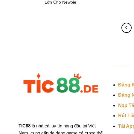
Lớn Cho Newbie
Đăng K
Đăng 
Nạp Ti
Rút Ti
TIC88
là nhà cái uy tín hàng đầu tại Việt
Tải Ap
Nam, cung cấp đa dạng game cá cược thể