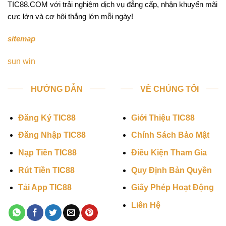
TIC88.COM với trải nghiệm dịch vụ đẳng cấp, nhận khuyến mãi
cực lớn và cơ hội thắng lớn mỗi ngày!
sitemap
sun win
HƯỚNG DẪN
VỀ CHÚNG TÔI
Đăng Ký TIC88
Giới Thiệu TIC88
Đăng Nhập TIC88
Chính Sách Bảo Mật
Nạp Tiền TIC88
Điều Kiện Tham Gia
Rút Tiền TIC88
Quy Định Bản Quyền
Tải App TIC88
Giấy Phép Hoạt Động
Liên Hệ