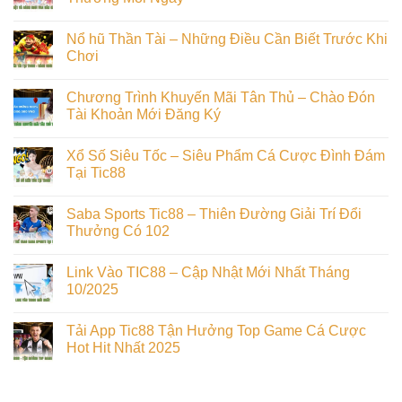
Nổ hũ Thần Tài – Những Điều Cần Biết Trước Khi
Chơi
Chương Trình Khuyến Mãi Tân Thủ – Chào Đón
Tài Khoản Mới Đăng Ký
Xổ Số Siêu Tốc – Siêu Phẩm Cá Cược Đình Đám
Tại Tic88
Saba Sports Tic88 – Thiên Đường Giải Trí Đổi
Thưởng Có 102
Link Vào TIC88 – Cập Nhật Mới Nhất Tháng
10/2025
Tải App Tic88 Tận Hưởng Top Game Cá Cược
Hot Hit Nhất 2025