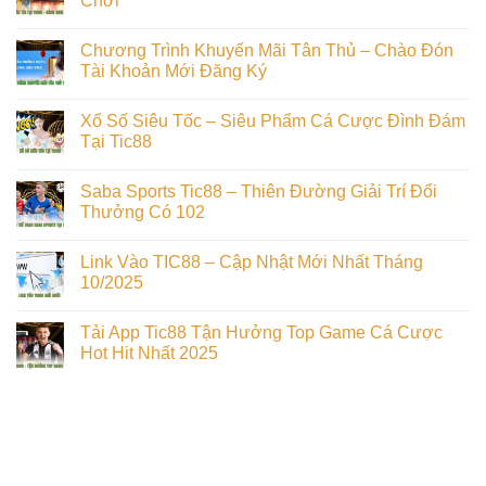
Chơi
Chương Trình Khuyến Mãi Tân Thủ – Chào Đón
Tài Khoản Mới Đăng Ký
Xổ Số Siêu Tốc – Siêu Phẩm Cá Cược Đình Đám
Tại Tic88
Saba Sports Tic88 – Thiên Đường Giải Trí Đổi
Thưởng Có 102
Link Vào TIC88 – Cập Nhật Mới Nhất Tháng
10/2025
Tải App Tic88 Tận Hưởng Top Game Cá Cược
Hot Hit Nhất 2025