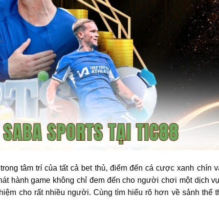
rong tâm trí của tất cả bet thủ, điểm đến cá cược xanh chín v
Nhà phát hành game không chỉ đem đến cho người chơi một dịch 
ghiệm cho rất nhiều người. Cùng tìm hiểu rõ hơn về sảnh thể 