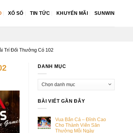
O
XỔ SỐ
TIN TỨC
KHUYẾN MÃI
SUNWIN
ải Trí Đổi Thưởng Có 102
02
DANH MỤC
Danh
mục
BÀI VIẾT GẦN ĐÂY
Vua Bắn Cá – Đỉnh Cao
Cho Thành Viên Săn
Thưởng Mỗi Ngày