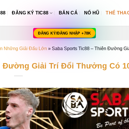
C88
ĐĂNG KÝ TIC88
BẮN CÁ
NỔ HŨ
THỂ THA
ĐĂNG KÝ/ĐĂNG NHẬP +78K
n Những Giải Đấu Lớn
»
Saba Sports Tic88 – Thiên Đường Gi
n Đường Giải Trí Đổi Thưởng Có 1