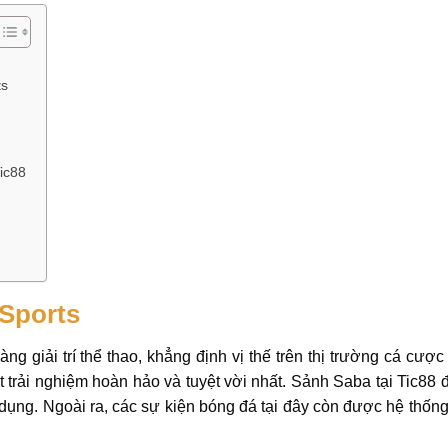
ts
Tic88
 Sports
ng giải trí thể thao, khẳng định vị thế trên thị trường cá cược
 trải nghiệm hoàn hảo và tuyệt vời nhất. Sảnh Saba tại Tic88 
 dụng. Ngoài ra, các sự kiện bóng đá tại đây còn được hệ thốn