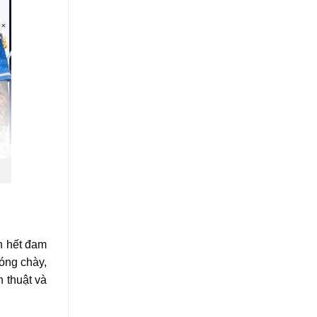
ch hết đam
óng chày,
 thuật và