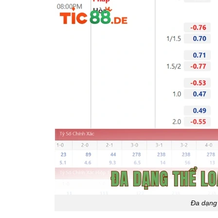
Đa dạng 