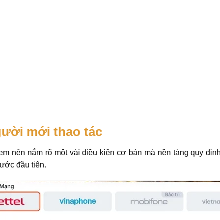
gười mới thao tác
h em nên nắm rõ một vài điều kiện cơ bản mà nền tảng quy định
bước đầu tiên.