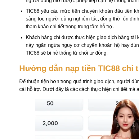
người dùng mới được phép tiếp cận hệ thống thanh
TIC88 yêu cầu mức tiền chuyển khoản đầu tiên k
sàng lọc người dùng nghiêm túc, đồng thời ổn địn
tham khảo chi tiết trong trung tâm hỗ trợ.
Khách hàng chỉ được thực hiện giao dịch bằng tài k
này ngăn ngừa nguy cơ chuyển khoản hộ hay dùng 
TIC88 sẽ bị hệ thống từ chối tự động.
Hướng dẫn nạp tiền TIC88 chi t
Để thuận tiện hơn trong quá trình giao dịch, người 
cái hỗ trợ. Dưới đây là các cách thực hiện chi tiết mà