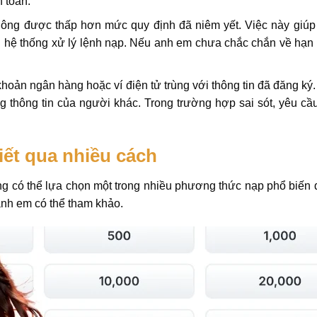
 toán.
hông được thấp hơn mức quy định đã niêm yết. Việc này giúp
h hệ thống xử lý lệnh nạp. Nếu anh em chưa chắc chắn về hạn
hoản ngân hàng hoặc ví điện tử trùng với thông tin đã đăng ký
thông tin của người khác. Trong trường hợp sai sót, yêu cầu
iết qua nhiều cách
dùng có thể lựa chọn một trong nhiều phương thức nạp phổ biến
 anh em có thể tham khảo.