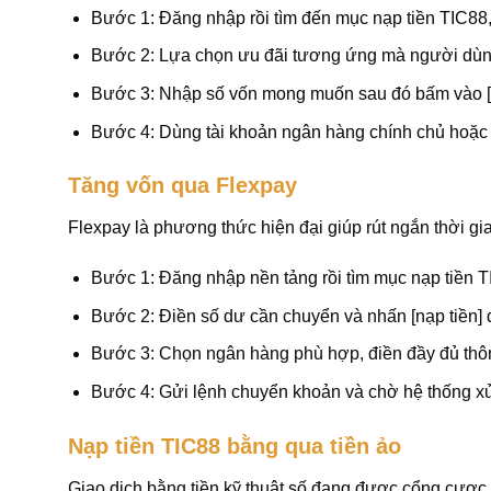
Bước 1: Đăng nhập rồi tìm đến mục nạp tiền TIC8
Bước 2: Lựa chọn ưu đãi tương ứng mà người dùng
Bước 3: Nhập số vốn mong muốn sau đó bấm vào [nạ
Bước 4: Dùng tài khoản ngân hàng chính chủ hoặc 
Tăng vốn qua Flexpay
Flexpay là phương thức hiện đại giúp rút ngắn thời gia
Bước 1: Đăng nhập nền tảng rồi tìm mục nạp tiền TI
Bước 2: Điền số dư cần chuyển và nhấn [nạp tiền] để
Bước 3: Chọn ngân hàng phù hợp, điền đầy đủ thông
Bước 4: Gửi lệnh chuyển khoản và chờ hệ thống xử l
Nạp tiền TIC88 bằng qua tiền ảo
Giao dịch bằng tiền kỹ thuật số đang được cổng cược á