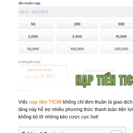
Việc
nạp tiền TIC88
không chỉ đơn thuần là giao dịch
tảng này hỗ trợ nhiều phương thức thanh toán tiện l
không bỏ lỡ những kèo cược cực hot!