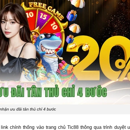
nhận ưu đãi tân thủ chỉ 4 bước
ink chính thống vào trang chủ Tic88 thông qua trình duyệt u