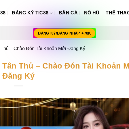
C88
ĐĂNG KÝ TIC88
BẮN CÁ
NỔ HŨ
THỂ THA
ĐĂNG KÝ/ĐĂNG NHẬP +78K
 Thủ – Chào Đón Tài Khoản Mới Đăng Ký
 Tân Thủ – Chào Đón Tài Khoản M
Đăng Ký