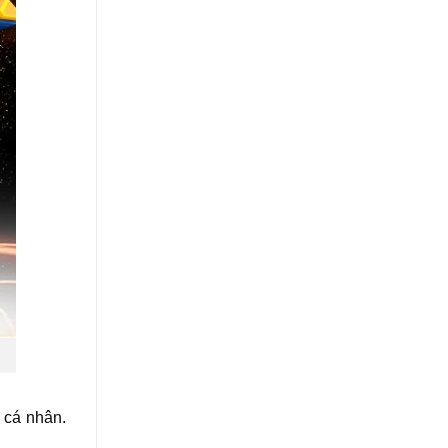
 cá nhân.