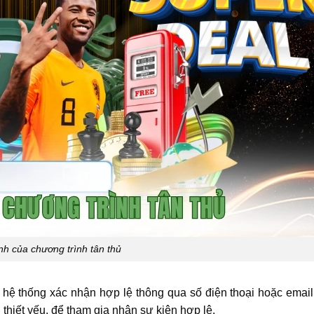
nh của chương trình tân thủ
 hệ thống xác nhận hợp lệ thông qua số điện thoại hoặc email
hiết yếu, để tham gia nhận sự kiện hợp lệ.