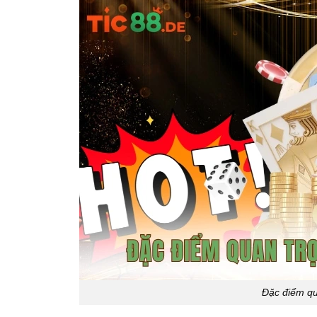
Đặc điểm qu