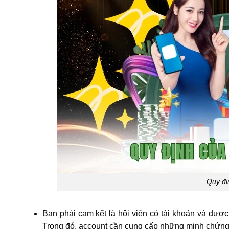
Quy đị
Bạn phải cam kết là hội viên có tài khoản và được
Trong đó, account cần cung cấp những minh chứng t