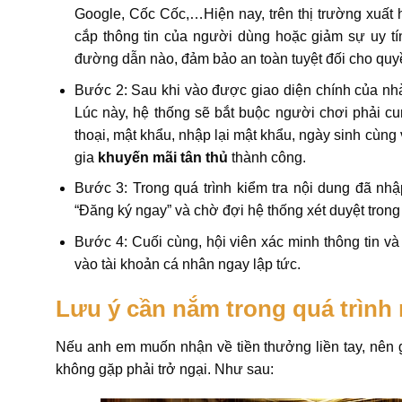
Google, Cốc Cốc,…Hiện nay, trên thị trường xuất 
cắp thông tin của người dùng hoặc giảm sự uy tín
đường dẫn nào, đảm bảo an toàn tuyệt đối cho quyề
Bước 2: Sau khi vào được giao diện chính của nhà 
Lúc này, hệ thống sẽ bắt buộc người chơi phải cu
thoại, mật khẩu, nhập lại mật khẩu, ngày sinh cùng
gia
khuyến mãi tân thủ
thành công.
Bước 3: Trong quá trình kiểm tra nội dung đã nh
“Đăng ký ngay” và chờ đợi hệ thống xét duyệt trong 
Bước 4: Cuối cùng, hội viên xác minh thông tin v
vào tài khoản cá nhân ngay lập tức.
Lưu ý cần nắm trong quá trình
Nếu anh em muốn nhận về tiền thưởng liền tay, nên g
không gặp phải trở ngại. Như sau: