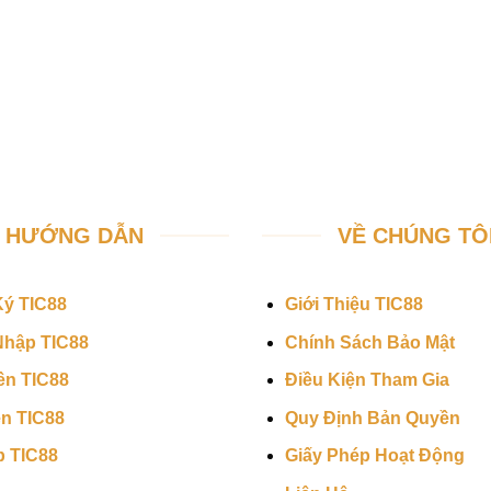
HƯỚNG DẪN
VỀ CHÚNG TÔ
ý TIC88
Giới Thiệu TIC88
Nhập TIC88
Chính Sách Bảo Mật
ền TIC88
Điều Kiện Tham Gia
ền TIC88
Quy Định Bản Quyền
p TIC88
Giấy Phép Hoạt Động