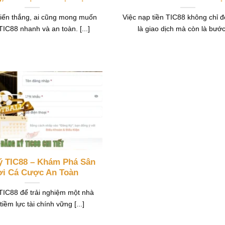
hiến thắng, ai cũng mong muốn
Việc nạp tiền TIC88 không chỉ 
 TIC88 nhanh và an toàn. [...]
là giao dịch mà còn là bước 
ý TIC88 – Khám Phá Sân
i Cá Cược An Toàn
TIC88 để trải nghiệm một nhà
 tiềm lực tài chính vững [...]