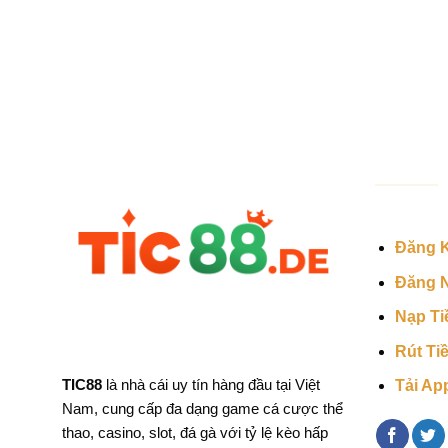
Đăng K
Đăng 
Nạp Ti
Rút Ti
TIC88
là nhà cái uy tín hàng đầu tại Việt
Tải Ap
Nam, cung cấp đa dạng game cá cược thể
thao, casino, slot, đá gà với tỷ lệ kèo hấp