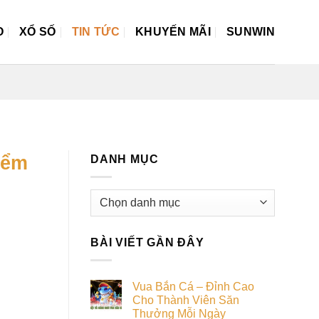
O
XỔ SỐ
TIN TỨC
KHUYẾN MÃI
SUNWIN
iểm
DANH MỤC
Danh
mục
BÀI VIẾT GẦN ĐÂY
Vua Bắn Cá – Đỉnh Cao
Cho Thành Viên Săn
Thưởng Mỗi Ngày