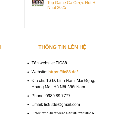
Top Game Cá Cược Hot Hit
Nhất 2025
I
THÔNG TIN LÊN HỆ
Tên website:
TIC88
Website:
https://tic88.de/
Địa chỉ: 16 Đ. Lĩnh Nam, Mai Động,
Hoàng Mai, Hà Nội, Việt Nam
Phone: 0989.89.7777
Email:
tic88de@gmail.com
Htag: #tic88 #nhacaitic88 #tic88de