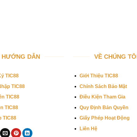
HƯỚNG DẪN
VỀ CHÚNG TÔ
ý TIC88
Giới Thiệu TIC88
Nhập TIC88
Chính Sách Bảo Mật
ền TIC88
Điều Kiện Tham Gia
ền TIC88
Quy Định Bản Quyền
p TIC88
Giấy Phép Hoạt Động
Liên Hệ