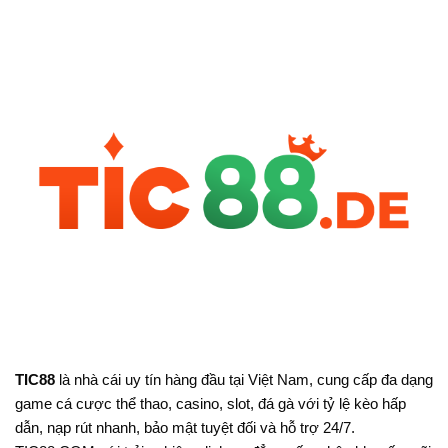
TIC88
là nhà cái uy tín hàng đầu tại Việt Nam, cung cấp đa dạng
game cá cược thể thao, casino, slot, đá gà với tỷ lệ kèo hấp
dẫn, nạp rút nhanh, bảo mật tuyệt đối và hỗ trợ 24/7.