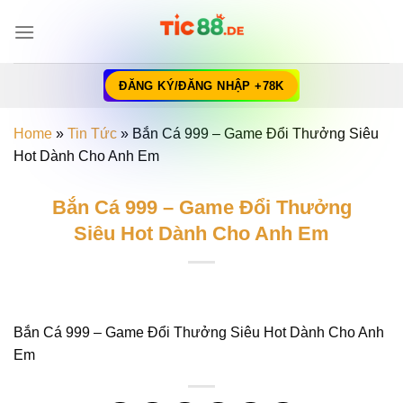
Bỏ
qua
nội
dung
ĐĂNG KÝ/ĐĂNG NHẬP +78K
Home
»
Tin Tức
»
Bắn Cá 999 – Game Đổi Thưởng Siêu
Hot Dành Cho Anh Em
Bắn Cá 999 – Game Đổi Thưởng
Siêu Hot Dành Cho Anh Em
Bắn Cá 999 – Game Đổi Thưởng Siêu Hot Dành Cho Anh
Em